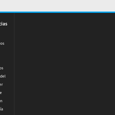
cias
dos
l
los
del
er
de
ón
ía