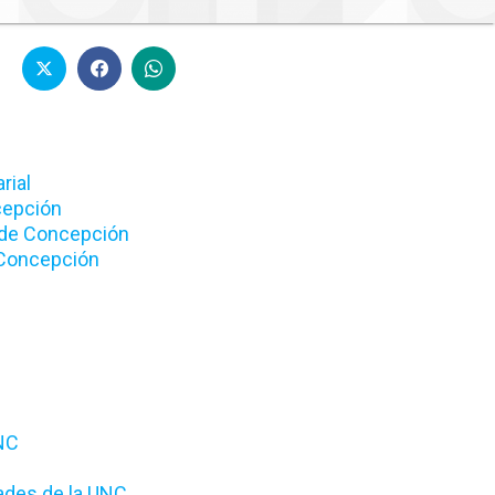
rial
cepción
ede Concepción
 Concepción
NC
tades de la UNC